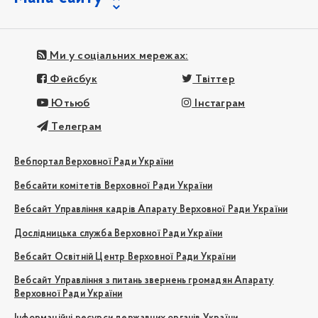
Ми у соціальних мережах:
Фейсбук
Твіттер
Ютьюб
Інстаграм
Телеграм
Вебпортал Верховної Ради України
Вебсайти комітетів Верховної Ради України
Вебсайт Управління кадрів Апарату Верховної Ради України
Дослідницька служба Верховної Ради України
Вебсайт Освітній Центр Верховної Ради України
Вебсайт Управління з питань звернень громадян Апарату
Верховної Ради України