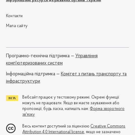
Інформаційні ресурси державних органів України
Контакти
Мапа сайту
Програмно-технічна підтримка —
Управління
комп'ютеризованих систем
Iнформаційна підтримка —
Комітет з питань транспорту та
інфраструктури
Вебсайт працює у тестовому режимі. Окремі функції
можуть не працювати. Якщо ви маєте зауваження або
пропозиції, будь ласка, напишіть нам:
Форма зворотного
зв'язку
Весь контент доступний за ліцензією
Creative Commons
Attribution 4.0 International license
, якщо не зазначено