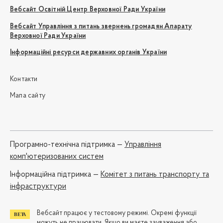
Вебсайт Освітній Центр Верховної Ради України
Вебсайт Управління з питань звернень громадян Апарату
Верховної Ради України
Інформаційні ресурси державних органів України
Контакти
Мапа сайту
Програмно-технічна підтримка —
Управління
комп'ютеризованих систем
Iнформаційна підтримка —
Комітет з питань транспорту та
інфраструктури
Вебсайт працює у тестовому режимі. Окремі функції
можуть не працювати. Якщо ви маєте зауваження або