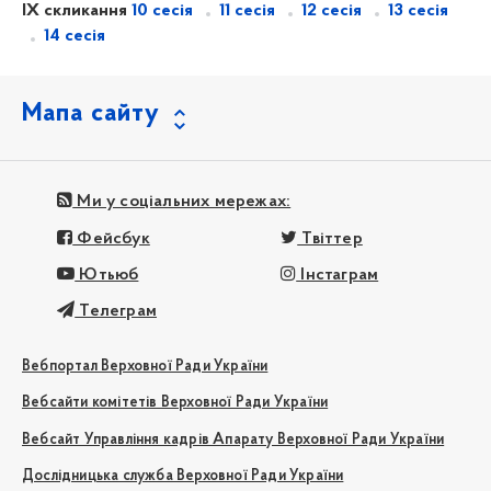
IX скликання
10 сесія
11 сесія
12 сесія
13 сесія
14 сесія
Мапа сайту
Ми у соціальних мережах:
Фейсбук
Твіттер
Ютьюб
Інстаграм
Телеграм
Вебпортал Верховної Ради України
Вебсайти комітетів Верховної Ради України
Вебсайт Управління кадрів Апарату Верховної Ради України
Дослідницька служба Верховної Ради України