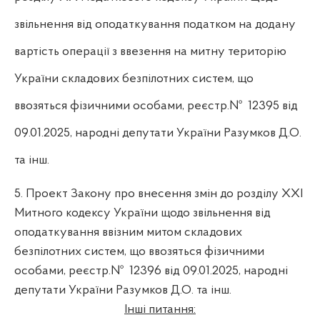
звільнення від оподаткування податком на додану
вартість операції з ввезення на митну територію
України складових безпілотних систем, що
ввозяться фізичними особами
, реєстр.№
12395 від
09.01.2025, народні депутати України Разумков Д.О.
та інш.
5. Проект Закону про внесення змін до розділу XXI
Митного кодексу України щодо звільнення від
оподаткування ввізним митом складових
безпілотних систем, що ввозяться фізичними
особами, реєстр.№
12396 від 09.01.2025, народні
депутати України Разумков Д.О. та інш.
Інші питання: