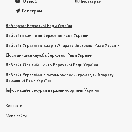
Ютьюб
Інстаграм
Телеграм
Вебпортал Верховної Ради України
Вебсайти комітетів Верховної Ради України
Вебсайт Управління кадрів Апарату Верховної Ради України
Дослідницька служба Верховної Ради України
Вебсайт Освітній Центр Верховної Ради України
Вебсайт Управління з питань звернень громадян Апарату
Верховної Ради України
Інформаційні ресурси державних органів України
Контакти
Мапа сайту