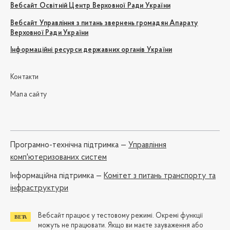
Вебсайт Освітній Центр Верховної Ради України
Вебсайт Управління з питань звернень громадян Апарату
Верховної Ради України
Інформаційні ресурси державних органів України
Контакти
Мапа сайту
Програмно-технічна підтримка —
Управління
комп'ютеризованих систем
Iнформаційна підтримка —
Комітет з питань транспорту та
інфраструктури
Вебсайт працює у тестовому режимі. Окремі функції
можуть не працювати. Якщо ви маєте зауваження або