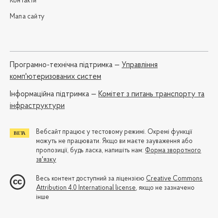
Контакти
Мапа сайту
Програмно-технічна підтримка —
Управління
комп'ютеризованих систем
Iнформаційна підтримка —
Комітет з питань транспорту та
інфраструктури
Вебсайт працює у тестовому режимі. Окремі функції
можуть не працювати. Якщо ви маєте зауваження або
пропозиції, будь ласка, напишіть нам:
Форма зворотного
зв'язку
Весь контент доступний за ліцензією
Creative Commons
Attribution 4.0 International license
, якщо не зазначено
інше