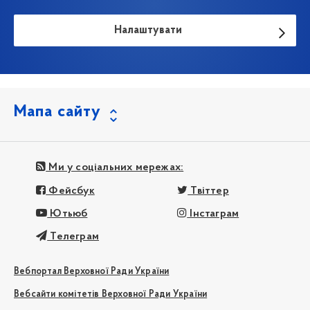
Налаштувати
Мапа сайту
Ми у соціальних мережах:
Фейсбук
Твіттер
Ютьюб
Інстаграм
Телеграм
Вебпортал Верховної Ради України
Вебсайти комітетів Верховної Ради України