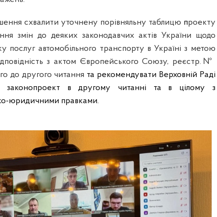
ішення схвалити уточнену порівняльну таблицю
п
роекту
ння змін до деяких законодавчих актів України щодо
у послуг автомобільного транспорту в Україні з метою
ідповідність з актом Європейського Союзу, реєстр.№
ого до другого читання
та рекомендувати Верховній Раді
 законопроект в другому читанні та в цілому з
ко-юридичними правками.