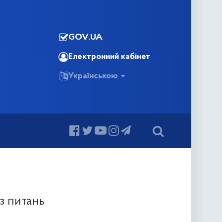
GOV.UA
Електронний кабінет
Українською
з питань