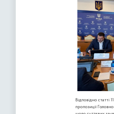
Відповідно статті 
пропозиції Головно
щодо суттєвих заув