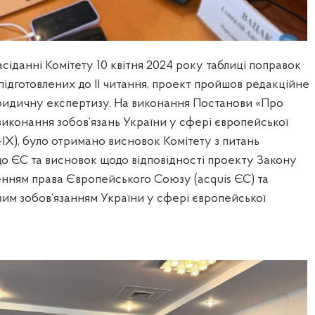
асіданні Комітету 10 квітня 2024 року таблиці поправок
підготовлених до ІІ читання, проект пройшов редакційне
идичну експертизу. На виконання Постанови «Про
виконання зобов’язань України у сфері європейської
-ІХ), було отримано висновок Комітету з питань
 до ЄС та висновок щодо відповідності проекту Закону
енням права Європейського Союзу (acquis ЄС) та
им зобов’язанням України у сфері європейської