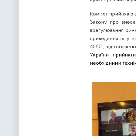
Комітет прийняв р
Закону про внесе
врегулювання ринк
приведення їх у в
4560 , підготовлен
України
прийняти
необхідними техні